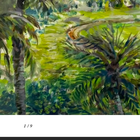
1
/
9